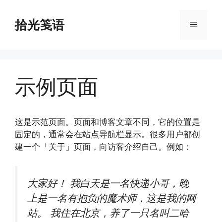
跳
至
拾光笺语
菜
内
容
单
示例页面
这是示范页面。页面和博客文章不同，它的位置是
固定的，通常会在站点导航栏显示。很多用户都创
建一个「关于」页面，向访客介绍自己。例如：
大家好！ 我白天是一名快递小哥，晚
上是一名有抱负的魔术师，这是我的网
站。 我住在北京，养了一只名叫二哈